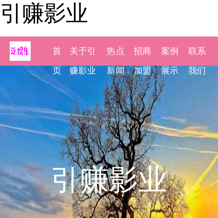
引赚影业
首
关于引
热点
招商
案例
联系
页
赚影业
新闻
加盟
展示
我们
引赚影业