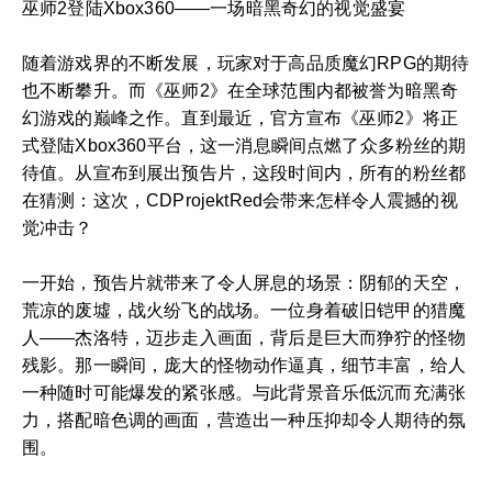
巫师2登陆Xbox360——一场暗黑奇幻的视觉盛宴
随着游戏界的不断发展，玩家对于高品质魔幻RPG的期待
也不断攀升。而《巫师2》在全球范围内都被誉为暗黑奇
幻游戏的巅峰之作。直到最近，官方宣布《巫师2》将正
式登陆Xbox360平台，这一消息瞬间点燃了众多粉丝的期
待值。从宣布到展出预告片，这段时间内，所有的粉丝都
在猜测：这次，CDProjektRed会带来怎样令人震撼的视
觉冲击？
一开始，预告片就带来了令人屏息的场景：阴郁的天空，
荒凉的废墟，战火纷飞的战场。一位身着破旧铠甲的猎魔
人——杰洛特，迈步走入画面，背后是巨大而狰狞的怪物
残影。那一瞬间，庞大的怪物动作逼真，细节丰富，给人
一种随时可能爆发的紧张感。与此背景音乐低沉而充满张
力，搭配暗色调的画面，营造出一种压抑却令人期待的氛
围。