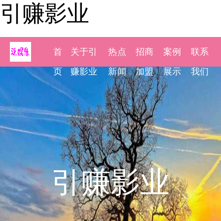
引赚影业
首
关于引
热点
招商
案例
联系
页
赚影业
新闻
加盟
展示
我们
引赚影业